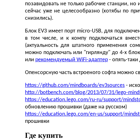
позавидовать не только рабочие станции, но и
сейчас уже не целесообразно (хотябы по при
снизились).
Блок EV3 имеет порт micro-USB, для подключе
в том числе, и к компу подключаться вмест
(актуальность для штатного применения сом
можно подключать или "гирлянду" до 4-х блок
или
рекомендуемый WiFi-адаптер
- опять-таки
Опенсорсную часть встроеного софта можно св
https://github.com/mindboards/ev3sources
- иcх
http://botbench.com/blog/2013/07/31/lego-minds
https://education.lego.com/ru-ru/support/minds
обновлению прошивки (даже на русском)
https://education.lego.com/en-us/support/mindst
прошивки
Где купить