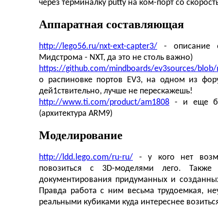
через терминалку putty на ком-порт со скорост
Аппаратная составляющая
http://lego56.ru/nxt-ext-capter3/
- описание с
Мидстрома - NXT, да это не столь важно)
https://github.com/mindboards/ev3sources/blo
о распиновке портов EV3, на одном из фор
дей1ствительно, лучше не перескажешь!
http://www.ti.com/product/am1808
- и еще бл
(архитектура ARM9)
Моделирование
http://ldd.lego.com/ru-ru/
- у кого нет возмо
повозиться с 3D-моделями лего. Также
документирования придуманных и созданных 
Правда работа с ним весьма трудоемкая, неу
реальными кубиками куда интереснее возитьс