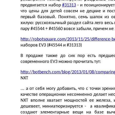
продвигается набор
#31313
- и позиционирует
что цены для детей совсем не децкие и пос
первый базовый. Понятно, семь шапок из о
хилую: русскоязычный раздел сайта лего весь
пару #45544 + #45560 вовсе забыли, причем не
http://robotsquare.com/2013/11/25/difference-
наборов EV3 (#45544 и #31313)
В продаже также до сих пор есть предше
современного EV3 можно прочитать тут:
http://botbench.com/blog/2013/01/08/comparing-
NXT
... а от себя могу добавить, что с точки зре
качестве операционки несомненно делает н
NXT вполне хватает мощностей ее железа, 
дешевеет, миниатюризируется - а квалифика
создают элементарные вещи на базе выч