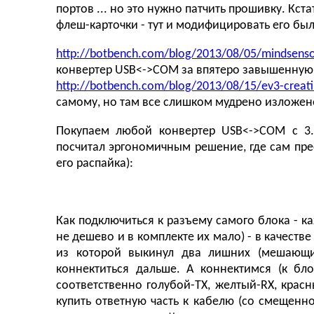
портов ... но это нужно патчить прошивку. Кст
флеш-карточки - тут и модифицировать его был
http://botbench.com/blog/2013/08/05/mindsenso
конвертер USB<->COM за впятеро завышенную 
http://botbench.com/blog/2013/08/15/ev3-creati
самому, но там все слишком мудрено изложено
Покупаем любой конвертер USB<->COM с 3.
посчитал эргономичным решение, где сам прео
его распайка):
Как подключиться к разъему самого блока - ка
не дешево и в комплекте их мало) - в качеств
из которой выкинул два лишних (мешающи
коннектиться дальше. А коннектимся (к бл
соответственно голубой-TX, желтый-RX, кра
купить ответную часть к кабелю (со смещенн