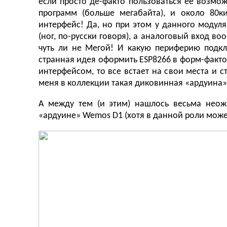
если просто де-факто пользоваться ее возмож
программ (больше мегабайта), и около 80к
интерфейс! Да, но при этом у данного модуля
(ног, по-русски говоря), а аналоговый вход в
чуть ли не Мегой! И какую периферию подкл
странная идея оформить ESP8266 в форм-фактор
интерфейсом, то все встает на свои места и с
меня в коллекции такая диковинная «ардуина» 
А между тем (и этим) нашлось весьма нео
«ардуине» Wemos D1 (хотя в данной роли может