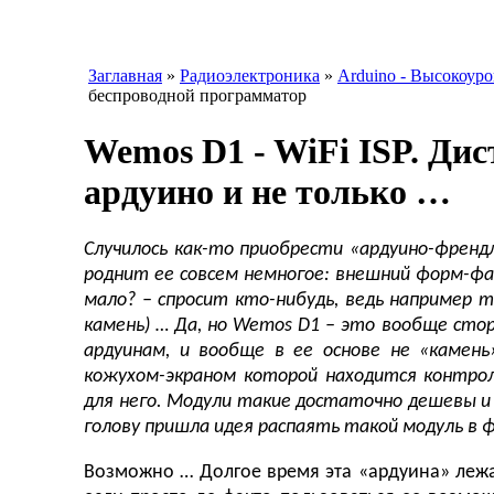
Заглавная
»
Радиоэлектроника
»
Arduino - Высокоур
беспроводной программатор
Wemos D1 - WiFi ISP. Ди
ардуино и не только …
Случилось как-то приобрести «ардуино-френд
роднит ее совсем немногое: внешний форм-фак
мало? – спросит кто-нибудь, ведь например
камень) … Да, но Wemos
D1 – это вообще сто
ардуинам, и вообще в ее основе не «камень
кожухом-экраном которой находится контрол
для него. Модули такие достаточно дешевы и 
голову пришла идея распаять такой модуль в 
Возможно … Долгое время эта «ардуина» лежал