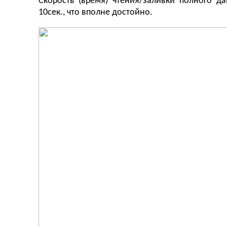
Скорость (время) чтения/заливки полного д
10сек., что вполне достойно.