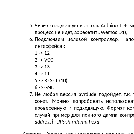
Через отладочную консоль Arduino IDE 
процесс не идет, заресетить Wemos D1);
Подключаем целевой контроллер. Напо
интерфейса):
1 -> 12
2 -> VCC
3 -> 13
4 -> 11
5 -> RESET (10)
6 -> GND
Не любая версия avrdude подойдет, т.к
сокет. Можно попробовать использова
проверенную и подходящую. Формат ко
случай пример для полного дампа контр
address} -
Uflash:
r:
dump.
hex:
i