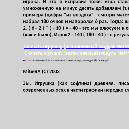
игрока. И это я исправил тоже: игра ста
умноженную на минус десять добавляем (т.е
примера (цифры "из воздуха" - смотри мате
набрал
180
очков и напоролся
6
раз. Тогда: ш
2.
( 6 - 2 ) * ( - 10 ) = - 40
- это мы плюсуем к о
(как и было), Игрок2 -
140
( 180 - 40 )
- в резул
Скачать игрушку (исполняемый модуль NetMi
Скачать игрушку (исполняемый модуль NetM
не локализованный (есть и такие извращенцы) - или для буржуев ;-))
MiGeRA (C) 2003
ЗЫ. Игрушка (как софтина) древняя, пис
современных осях в части графики нередко глю