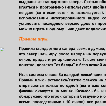
выдраны из стандартного сапера. С сетью о
играться и программно (используется двойн
не дает (хотя если есть - то используется
использовании интегрированного видео с
установить последнюю версию дров от произ
можно играть и одному - или даже подключит
Правила игры.
Правила стандартного сапера всем, я думаю,
что завершать игру после напора на первую
очков, придав игре аркадности. Так же мен
понятно, делается "от балды" и безо всякой ло
Итак система очков: За каждый левый клик по
Правый клик - установка/снятие флажка на л
открываются только по одной (вы и ваш соп
флажки окажутся на минах. Казалось бы и 
обнаружено что игрок который бездумно и б
всеми последствиями (-10 очков) все равн