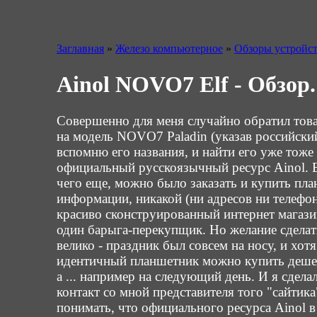
Заглавная
»
Железо компьютерное
»
Обзоры устройс
Ainol NOVO7 Elf - Обзор.
Совершенно для меня случайно обратил това
на модель NOVO7 Paladin (указав российский 
вспомню его названия, и найти его уже тоже н
официальный русскоязычный ресурс Ainol. Б
чего еще, можно было заказать и купить пла
информации, никакой (ни адресов ни телефон
красиво сконструированный интернет магазин
один барыга-перекупщик. Но желание сделать
велико - праздник был совсем на носу, и хот
идентичный планшетник можно купить дешевл
а ... например на следующий день. И я сдел
контакт со мной представителя того "сайтика"
понимать, что официального ресурса Ainol в