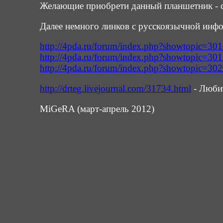
Желающие приобрети данный планшетник - 
Далее немного линков с русскоязычной инфо
http://4pda.ru/forum/index.php?showtopic=30
http://4pda.ru/forum/index.php?showtopic=30
http://4pda.ru/forum/index.php?showtopic=30
http://drteg.livejournal.com/31734.html
- Люби
MiGeRA (март-апрель 2012)