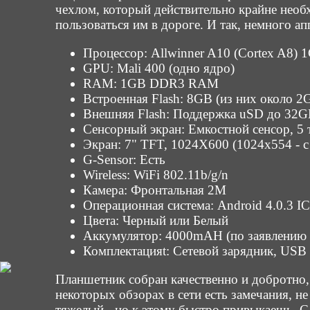
чехлом, который действительно крайне необх
пользоваться им в дороге. И так, немного а
Процессор: Allwinner A10 (Cortex A8)
GPU: Mali 400 (одно ядро)
RAM: 1GB DDR3 RAM
Встроенная Flash: 8GB (из них около 2
Внешняя Flash: Поддержка uSD до 32
Сенсорный экран: Емкостной сенсор, 5 
Экран: 7" TFT, 1024X600 (1024x554 - с
G-Sensor: Есть
Wireless: WiFi 802.11b/g/n
Камера: Фронтальная 2M
Операционная система: Android 4.0.3 I
Цвета: Черный или Белый
Аккумулятор: 4000mAH (по заявлению 
Комплектацияt: Сетевой зарядник, USB
Планшетник собран качественно и добротно, 
некоторых обзорах в сети есть замечания, н
тяжелый - но к этому быстро привыкаешь. С т