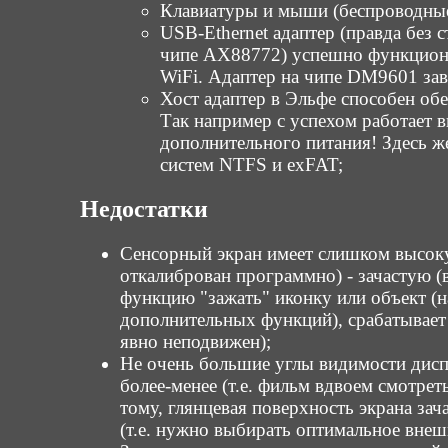
Клавиатуры и мыши (беспроводные в
USB-Ethernet адаптер (правда без 
чипе AX88772) успешно функциони
WiFi. Адаптер на чипе DM9601 заво
Хост адаптер в Эльфе способен об
Так например с успехом работает 
дополнительного питания! Здесь ж
систем NTFS и exFAT;
Недостатки
Сенсорный экран имеет слишком высоку
откалиброван программно) - зачастую 
функцию "зажать" иконку или объект (н
дополнительных функций), срабатывает 
явно неподвижен);
Не очень большие углы видимости дисп
более-менее (т.е. фильм вдвоем смотре
тому, глянцевая поверхность экрана за
(т.е. нужно выбирать оптимальное внеш