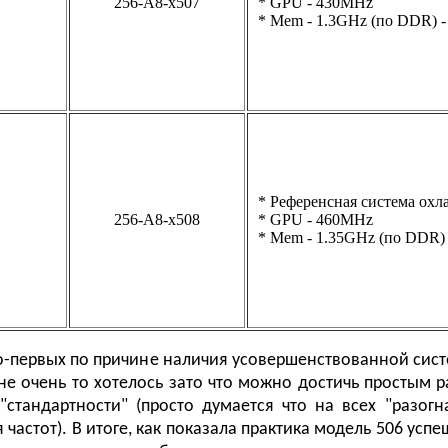
256-A8-х507
* GPU - 430MHz
* Mem - 1.3GHz (по DDR) -
* Референсная система охл
256-A8-х508
* GPU - 460MHz
* Mem - 1.35GHz (по DDR) 
Во-первых по причине наличия усовершенствованной сист
ь не очень то хотелось зато что можно достичь простым 
"стандартности" (просто думается что на всех "разог
стот). В итоге, как показала практика модель 506 усп