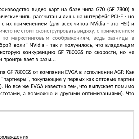
оизводство видео карт на базе чипа G70 (GF 7800) в
ические чипы рассчитаны лишь на интерфейс PCI-E - но
их применением (для всех чипов NVidia - это HSI) и
ничего не стоит сконструировать видяху, с применением
о по маркетинговым соображениям, ведь разницы в
брой воли" NVidia - так и получилось, что владельцам
екоторую конкуренцию GF 7800GS по скорости, но не
 проигрывает в разы...
ипа GF 7800GS от компании EVGA в исполнении AGP. Как
их "партнеры", покупающие у первых как оптовые партии
). Но все же EVGA известна тем, что выпускает помимо
стотами, а возможно и другими оптимизациями). Что
 охлаждения