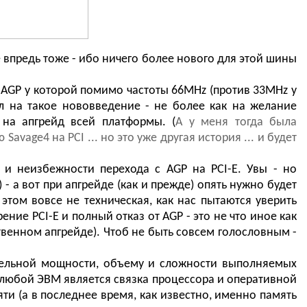
 впредь тоже - ибо ничего более нового для этой шины
а AGP у которой помимо частоты 66MHz (против 33MHz у
ел на такое нововведение - не более как на желание
 на апгрейд всей платформы. (
А у меня тогда была
vage4 на PCI ... но это уже другая история ... и будет
и неизбежности перехода с AGP на PCI-E. Увы - но
 - а вот при апгрейде (как и прежде) опять нужно будет
этом вовсе не техническая, как нас пытаются уверить
ние PCI-E и полный отказ от AGP - это не что иное как
венном апгрейде). Чтоб не быть совсем голословным -
ительной мощности, объему и сложности выполняемых
любой ЭВМ является связка процессора и оперативной
яти (а в последнее время, как известно, именно память