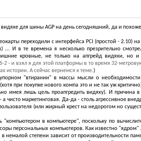
видяхе для шины AGP на день сегодняшний, да и похоже
окарты переходили с интерфейса PCI (простой - 2.10) н
) ... И в те времена я несколько презрительно смотр
лишние кровные, не только на апгрейд видяхи, но и
 - и взял я для этой платформы в то время 32-метровую Sa
ах истории. А сейчас вернемся к теме.
)
упорном "втирании" в массы мысли о необходимости 
хотя при покупке нового компа это и не так уж критично)
но имея лишь цель проапгредить видяху). И причина в 
а чисто маркетинговая. Да-да - столь агрессивное внедре
пользователя (или жирный крест на недорогом но сущест
ть "компьютером в компьютере", поскольку по вычисл
оры персональных компьютеров. Как известно "ядром" 
ы в немалой степени зависит от производительности пам