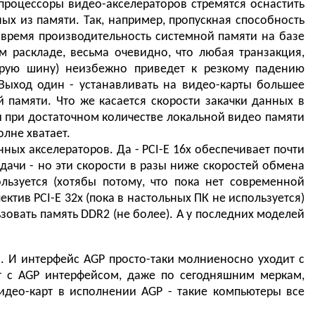
процессоры видео-акселераторов стремятся оснастить
х из памяти. Так, например, пропускная способность
о время производительность системной памяти на базе
м раскладе, весьма очевидно, что любая транзакция,
трую шину) неизбежно приведет к резкому падению
 Выход один - устанавливать на видео-карты большее
й памяти. Что же касается скорости закачки данных в
(и при достаточном количестве локальной видео памяти
олне хватает.
нных акселераторов. Да - PCI-E 16х обеспечивает почти
ачи - но эти скорости в разы ниже скоростей обмена
льзуется (хотябы потому, что пока нет современной
ктив PCI-E 32x (пока в настольных ПК не используется)
зовать память DDR2 (не более). А у последних моделей
а. И интерфейс AGP просто-таки молниеносно уходит с
т с AGP интерфейсом, даже по сегодняшним меркам,
идео-карт в исполнении AGP - такие компьютеры все