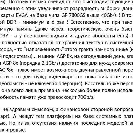
м). Поэтому весьма очевидно, что быстродействующие 
еменно с этим увеличивают разрядность выборки данны
 карты EVGA на базе чипа GF 7800GS выше 40Gb/s ! В т
й DDR - минимум в 6 раз ! Естественно, что при тако
емную память (даже через,
теоретическую
, очень быс
ОЗУ - а у нее кроме видяхи и другие абоненты есть).
. полностью отказаться от хранения текстур в системно
сора, - то "напряженность" этого тракта намного ниже 
 подсистемы)... и шины AGP 8x, на сегодняшний день, вп
ны AGP 8x (порядка 2.1Gb/s) достаточно для нужд совреме
GP8x - плюс имеет возможность двунаправленной перед
ости - то для нужд видеокарт это пока никак не испо
еопамяти - не ключевая операция). Касательно же перспе
о она всего лишь призвана несколько более полно исполь
собность памяти уже превосходит 70Gb/s.
тся не здравым смыслом, а финансовой стороной вопрос
арт). А между тем платформы на базе системных пла
ю. Но из-за отсутствия наличия последних моделей в
ак игровые.