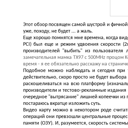
Этот обзор посвящен самой шустрой и фичной 
уже, походу, не будет ... а жаль.
Еще хорошо помнятся мне времена, когда виде
PCI) был еще и режим удвоения скорости (2x
производителей "выбить" из пользователя 
замечательная мамка TX97 с 500MHz процом K6-2
время - я ее обязательно расскажу на страничк
Подобное можно наблюдать и сегодня при 
действительно, скоро просто не будет выбора (
раскошеливаться на всю платформу (изначаль
производители и тестово-рекламные издания - 
очередное "вытрясание" лишней копеечки из 
постараюсь вкратце изложить суть.
Видео карту можно в некотором роде счита
операций они превзошли центральные процесс
памяти (ОЗУ). И, разумеется, скорость систем