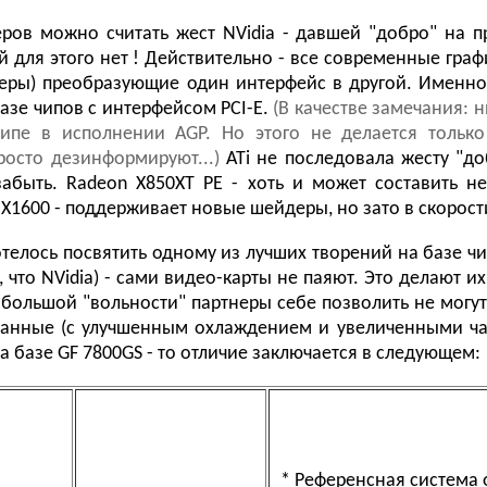
ров можно считать жест NVidia - давшей "добро" на пр
й для этого нет ! Действительно - все современные граф
ры) преобразующие один интерфейс в другой. Именно с 
азе чипов с интерфейсом PCI-E.
(В качестве замечания: 
ипе в исполнении AGP. Но этого не делается тольк
просто дезинформируют...)
ATi не последовала жесту "до
абыть. Radeon X850XT PE - хоть и может составить н
X1600 - поддерживает новые шейдеры, но зато в скорости
отелось посвятить одному из лучших творений на базе ч
, что NVidia) - сами видео-карты не паяют. Это делают 
о большой "вольности" партнеры себе позволить не могут
ванные (с улучшенным охлаждением и увеличенными ча
а базе GF 7800GS - то отличие заключается в следующем:
* Референсная система