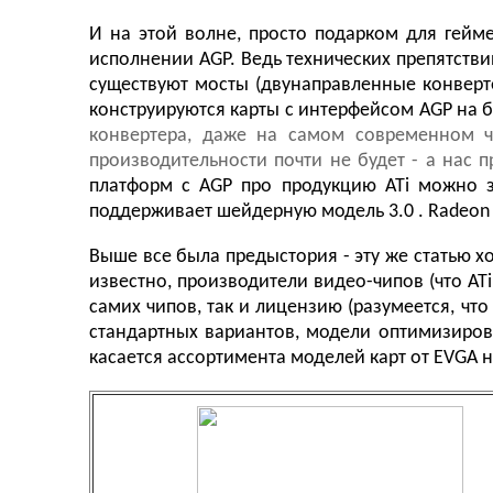
И на этой волне, просто подарком для гейме
исполнении AGP. Ведь технических препятстви
существуют мосты (двунаправленные конверте
конструируются карты с интерфейсом AGP на б
конвертера, даже на самом современном ч
производительности почти не будет - а нас 
платформ с AGP про продукцию ATi можно з
поддерживает шейдерную модель 3.0 . Radeon 
Выше все была предыстория - эту же статью х
известно, производители видео-чипов (что ATi
самих чипов, так и лицензию (разумеется, чт
стандартных вариантов, модели оптимизиро
касается ассортимента моделей карт от EVGA н