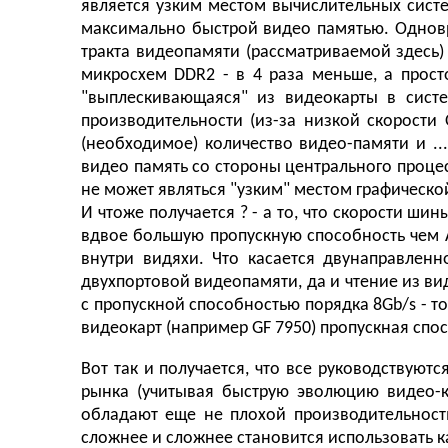
является узким местом вычислительных систе
максимально быстрой видео памятью. Одновр
тракта видеопамяти (рассматриваемой здесь)
микросхем DDR2 - в 4 раза меньше, а просто
"выплескивающаяся" из видеокарты в сист
производительности (из-за низкой скорости 
(необходимое) количество видео-памяти и ..
видео память со стороны центрального процес
не может являться "узким" местом графической
И чтоже получается ? - а то, что скорости ши
вдвое большую пропускную способность чем A
внутри видяхи. Что касается двунаправленн
двухпортовой видеопамяти, да и чтение из вид
с пропускной способностью порядка 8Gb/s - т
видеокарт (например GF 7950) пропускная спо
Вот так и получается, что все руководствую
рынка (учитывая быструю эволюцию видео-к
обладают еще не плохой производительность
сложнее и сложнее становится использовать к