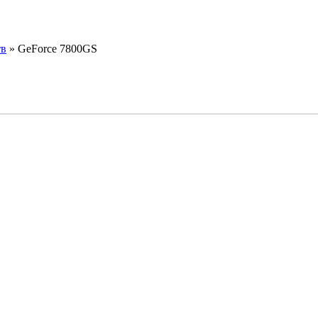
тв
»
GeForce 7800GS