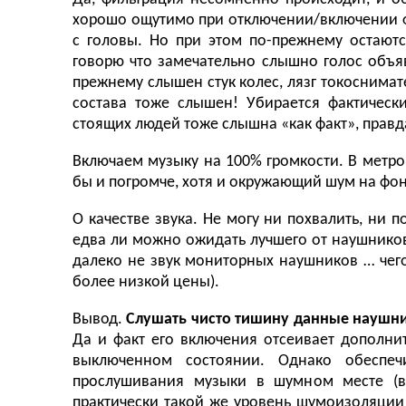
хорошо ощутимо при отключении/включении ф
с головы. Но при этом по-прежнему остаю
говорю что замечательно слышно голос объяв
прежнему слышен стук колес, лязг токоснимате
состава тоже слышен! Убирается фактическ
стоящих людей тоже слышна «как факт», правд
Включаем музыку на 100% громкости. В метр
бы и погромче, хотя и окружающий шум на фон
О качестве звука. Не могу ни похвалить, ни п
едва ли можно ожидать лучшего от наушников 
далеко не звук мониторных наушников … чего
более низкой цены).
Вывод.
Слушать чисто тишину данные наушни
Да и факт его включения отсеивает дополн
выключенном состоянии. Однако обеспеч
прослушивания музыки в шумном месте (в 
практически такой же уровень шумоизоляции