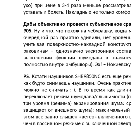
ухо) при цене в 3-4 раза меньше рассматри
уставать и болеть. Накладные не только комфор
Дабы объективно провести субъективное ср
905
. Ну и что, что похож на чебурашку, когда 
очередной раз приятно удивили, нет уровень
учитывая поверхностно-накладной констру
раковинам – однозначно электронная сост
выполнении функции шумодава в значител
полностью внутри амбушюры). Эх! – Нокиевску
PS
. Кстати наушников SHB9850NC есть еще ре
как будто снимаешь наушники. Очень практи
можно не снимать ;-). В то время как длин
переключает режим шумодава/слышимости (пр
три уровня (режима) экранирования шума: с
защищает от внешнего шума); максимальный
этом все равно слышен «ветер» включенного
чем в пассивном режиме с выключенной элект