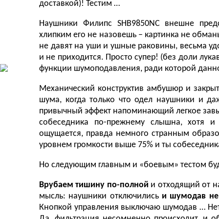
доставкой)! Тестим …
Наушники Филипс SHB9850NC внешне предст
хлипким его не назовешь – картинка не обман
не давят на уши и ушные раковины, весьма уд
и не приходится. Просто супер! (без доли лук
функции шумоподавления, ради которой данно
Механический конструктив амбушюр и закрыт
шума, когда только что одел наушники и д
привычный эффект напоминающий легкое завыв
собеседника по-прежнему слышна, хотя и
ощущается, правда немного странным образо
уровнем громкости выше 75% и ты собеседника
Но следующим главным и «боевым» тестом буд
Врубаем тишину по-полной
и отходящий от н
мысль: наушники отключились
и шумодав не
Кнопкой управления выключаю шумодав … Нет, 
Да, фильтрация несомненно происходит, и о