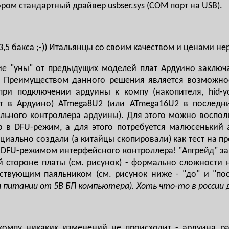
ром стандартный драйвер usbser.sys (COM порт на USB).
3,5 бакса ;-)) Итальянцы со своим качеством и ценами нер
чие "уны" от предыдущих моделей плат Ардуино заключ
. Преимуществом данного решения является возможно
ри подключении ардуины к компу (накопителя, hid-уст
т в Ардуино) ATmega8U2 (или ATmega16U2 в последн
ального контроллера ардуины). Для этого можно воспо
р в DFU-режим, а для этого потребуется малюсенький 
циально создали (а китайцы скопировали) как тест на п
 DFU-режимом интерфейсного контроллера! "Апгрейд" за
 стороне платы (см. рисунок) - формально сложности н
тствующим паяльником (см. рисунок ниже - "до" и "по
ри питании от 5В БП компьютера). Хоть что-то в россии 
омпу никаких изменений не происходит - ардуина р