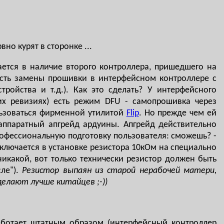
вно курят в сторонке ...
ается в наличие второго контроллера, пришедшего на
сть замены прошивки в интерфейсном контроллере с
ройства и т.д.). Как это сделать? У интерфейсного
их ревизиях) есть режим DFU - самопрошивка через
льзоваться фирменной утилитой
Flip
. Но прежде чем ей
аппаратный апгрейд ардуины. Апгрейд действительно
рофессиональную подготовку пользователя: сможешь? -
ключается в установке резистора 10кОм на специально
икакой, вот только технически резистор должен быть
сле").
Резистор выпаян из старой нерабочей матери,
делают лучше китайцев ;-))
аботает штатным образом (интерфейсный контроллер