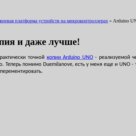
овневая платформа устройств на микроконтроллерах
»
Arduino UN
пия и даже лучше!
рактически точной
копии Arduino UNO
- реализуемой че
о. Теперь помимо Duemilanove, есть у меня еще и UNO -
сперементировать.