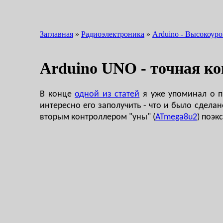
Заглавная
»
Радиоэлектроника
»
Arduino - Высокоур
Arduino UNO - точная ко
В конце
одной из статей
я уже упоминал о п
интересно его заполучить - что и было сделан
вторым контроллером "уны" (
ATmega8u2
) поэк