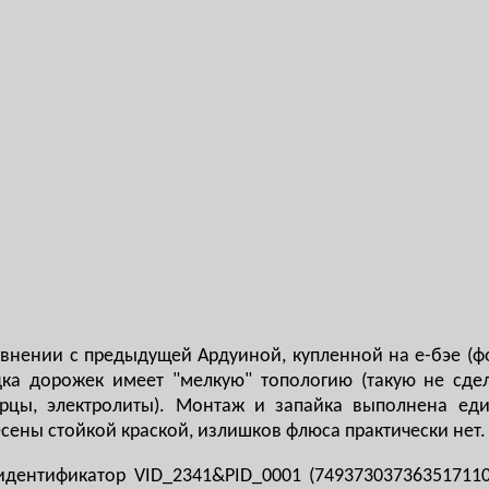
внении с предыдущей Ардуиной, купленной на е-бэе (фо
дка дорожек имеет "мелкую" топологию (такую не сдел
рцы, электролиты). Монтаж и запайка выполнена еди
сены стойкой краской, излишков флюса практически нет
дентификатор VID_2341&PID_0001 (749373037363517110