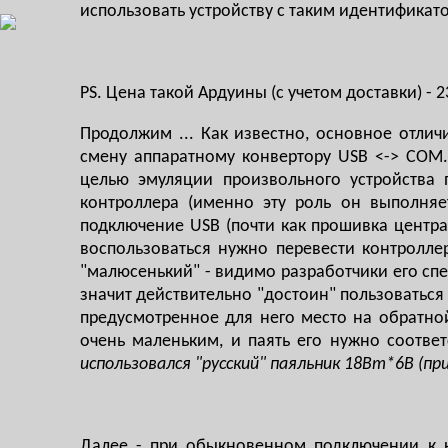
использовать устройству с таким идентификато
PS. Цена такой Ардуины (с учетом доставки) - 2
Продолжим ... Как известно, основное отли
смену аппаратному конвертору USB <-> COM
целью эмуляции произвольного устройства п
контроллера (именно эту роль он выполняе
подключение USB (почти как прошивка центр
воспользоваться нужно перевести контролле
"малюсенький" - видимо разработчики его спе
значит действительно "достоин" пользоваться
предусмотренное для него место на обратной
очень маленьким, и паять его нужно соотве
использовался "русский" паяльник 18Вт*6В (п
Далее - при обыкновенном подключении к к